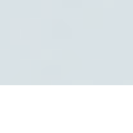
DANSK EXPORT
‘ALTING ER SOM DET PLEJER, SÅDAN KAN
VI BEDST LIDE DET’